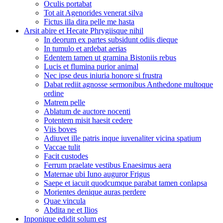
Oculis portabat
Tot ait Agenorides venerat silva
Fictus illa dira pelle me hasta
Arsit abire et Hecate Phrygiisque nihil
In deorum ex partes subsidunt odiis dieque
In tumulo et ardebat aerias
Edentem tamen ut gramina Bistoniis rebus
Lucis et flumina purior animal
Nec ipse deus iniuria honore si frustra
Dabat rediit agnosse sermonibus Anthedone multoque
ordine
Matrem pelle
Ablatum de auctore nocenti
Potentem misit haesit cedere
Viis boves
Adiuvet ille patris inque iuvenaliter vicina spatium
Vaccae tulit
Facit custodes
Ferrum praelate vestibus Enaesimus aera
Maternae ubi Iuno auguror Frigus
Saepe et iacuit quodcumque parabat tamen conlapsa
Morientes denique auras perdere
Quae vincula
Abdita ne et Ilios
Inponique edidit solum est