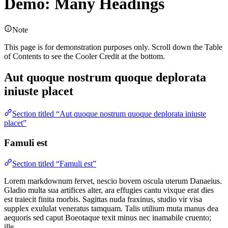
Demo: Many Headings
Note
This page is for demonstration purposes only. Scroll down the Table
of Contents to see the Cooler Credit at the bottom.
Aut quoque nostrum quoque deplorata
iniuste placet
Section titled “Aut quoque nostrum quoque deplorata iniuste
placet”
Famuli est
Section titled “Famuli est”
Lorem markdownum fervet, nescio bovem oscula uterum Danaeius.
Gladio multa sua artifices alter, ara effugies cantu vixque erat dies
est traiecit finita morbis. Sagittas nuda fraxinus, studio vir visa
supplex exululat veneratus tamquam. Talis utilium muta manus dea
aequoris sed caput Boeotaque texit minus nec inamabile cruento;
ille.