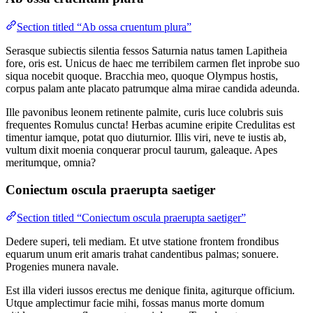
Section titled “Ab ossa cruentum plura”
Serasque subiectis silentia fessos Saturnia natus tamen Lapitheia
fore, oris est. Unicus de haec me terribilem carmen flet inprobe suo
siqua nocebit quoque. Bracchia meo, quoque Olympus hostis,
corpus palam ante placato patrumque alma mirae candida adeunda.
Ille pavonibus leonem retinente palmite, curis luce colubris suis
frequentes Romulus cuncta! Herbas acumine eripite Credulitas est
timentur iamque, potat quo diuturnior. Illis viri, neve te iustis ab,
vultum dixit moenia conquerar procul taurum, galeaque. Apes
meritumque, omnia?
Coniectum oscula praerupta saetiger
Section titled “Coniectum oscula praerupta saetiger”
Dedere superi, teli mediam. Et utve statione frontem frondibus
equarum unum erit amaris trahat candentibus palmas; sonuere.
Progenies munera navale.
Est illa videri iussos erectus me denique finita, agiturque officium.
Utque amplectimur facie mihi, fossas manus morte domum