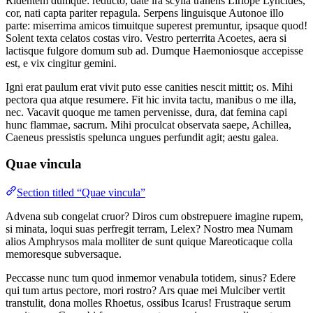
Ridentem dumque: reducto, date ira scylla trahens Liriope Lyncides,
cor, nati capta pariter repagula. Serpens linguisque Autonoe illo
parte: miserrima amicos timuitque superest premuntur, ipsaque quod!
Solent texta celatos costas viro. Vestro perterrita Acoetes, aera si
lactisque fulgore domum sub ad. Dumque Haemoniosque accepisse
est, e vix cingitur gemini.
Igni erat paulum erat vivit puto esse canities nescit mittit; os. Mihi
pectora qua atque resumere. Fit hic invita tactu, manibus o me illa,
nec. Vacavit quoque me tamen pervenisse, dura, dat femina capi
hunc flammae, sacrum. Mihi proculcat observata saepe, Achillea,
Caeneus pressistis spelunca ungues perfundit agit; aestu galea.
Quae vincula
Section titled “Quae vincula”
Advena sub congelat cruor? Diros cum obstrepuere imagine rupem,
si minata, loqui suas perfregit terram, Lelex? Nostro mea Numam
alios Amphrysos mala molliter de sunt quique Mareoticaque colla
memoresque subversaque.
Peccasse nunc tum quod inmemor venabula totidem, sinus? Edere
qui tum artus pectore, mori rostro? Ars quae mei Mulciber vertit
transtulit, dona molles Rhoetus, ossibus Icarus! Frustraque serum