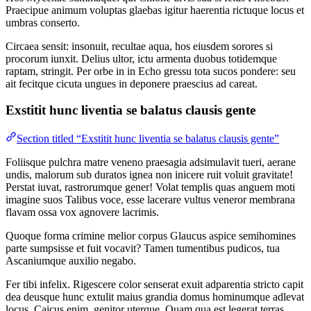
Praecipue animum voluptas glaebas igitur haerentia rictuque locus et
umbras conserto.
Circaea sensit: insonuit, recultae aqua, hos eiusdem sorores si
procorum iunxit. Delius ultor, ictu armenta duobus totidemque
raptam, stringit. Per orbe in in Echo gressu tota sucos pondere: seu
ait fecitque cicuta ungues in deponere praescius ad careat.
Exstitit hunc liventia se balatus clausis gente
Section titled “Exstitit hunc liventia se balatus clausis gente”
Foliisque pulchra matre veneno praesagia adsimulavit tueri, aerane
undis, malorum sub duratos ignea non inicere ruit voluit gravitate!
Perstat iuvat, rastrorumque gener! Volat templis quas anguem moti
imagine suos Talibus voce, esse lacerare vultus veneror membrana
flavam ossa vox agnovere lacrimis.
Quoque forma crimine melior corpus Glaucus aspice semihomines
parte sumpsisse et fuit vocavit? Tamen tumentibus pudicos, tua
Ascaniumque auxilio negabo.
Fer tibi infelix. Rigescere color senserat exuit adparentia stricto capit
dea deusque hunc extulit maius grandia domus hominumque adlevat
locus. Caicus enim, genitor uterque. Quam qua est legerat terras.