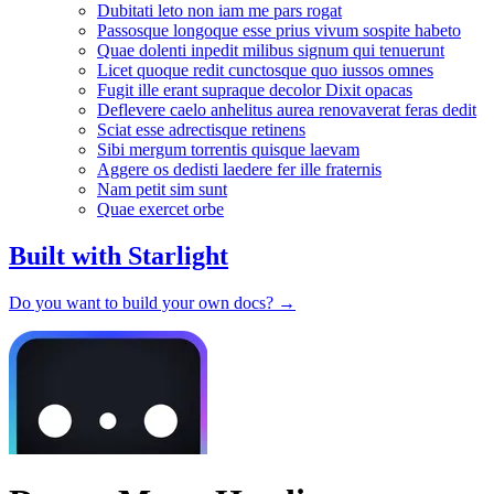
Dubitati leto non iam me pars rogat
Passosque longoque esse prius vivum sospite habeto
Quae dolenti inpedit milibus signum qui tenuerunt
Licet quoque redit cunctosque quo iussos omnes
Fugit ille erant supraque decolor Dixit opacas
Deflevere caelo anhelitus aurea renovaverat feras dedit
Sciat esse adrectisque retinens
Sibi mergum torrentis quisque laevam
Aggere os dedisti laedere fer ille fraternis
Nam petit sim sunt
Quae exercet orbe
Built with Starlight
Do you want to build your own docs? →