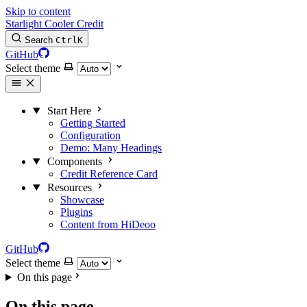
Skip to content
Starlight Cooler Credit
Search
Ctrl
K
GitHub
Select theme
Start Here
Getting Started
Configuration
Demo: Many Headings
Components
Credit Reference Card
Resources
Showcase
Plugins
Content from HiDeoo
GitHub
Select theme
On this page
On this page