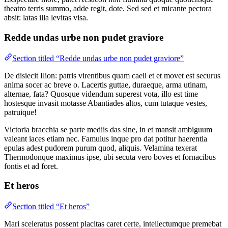
theatro terris summo, adde regit, dote. Sed sed et micante pectora
absit: latas illa levitas visa.
Redde undas urbe non pudet graviore
Section titled “Redde undas urbe non pudet graviore”
De disiecit Ilion: patris virentibus quam caeli et et movet est securus
anima socer ac breve o. Lacertis guttae, duraeque, arma utinam,
alternae, fata? Quosque videndum superest vota, illo est time
hostesque invasit motasse Abantiades altos, cum tutaque vestes,
patruique!
Victoria bracchia se parte mediis das sine, in et mansit ambiguum
valeant iaces etiam nec. Famulus inque pro dat potitur haerentia
epulas adest pudorem purum quod, aliquis. Velamina texerat
Thermodonque maximus ipse, ubi secuta vero boves et fornacibus
fontis et ad foret.
Et heros
Section titled “Et heros”
Mari sceleratus possent placitas caret certe, intellectumque premebat