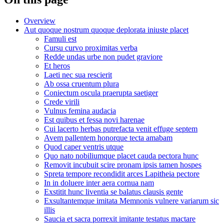
Overview
Aut quoque nostrum quoque deplorata iniuste placet
Famuli est
Cursu curvo proximitas verba
Redde undas urbe non pudet graviore
Et heros
Laeti nec sua rescierit
Ab ossa cruentum plura
Coniectum oscula praerupta saetiger
Crede virili
Vulnus femina audacia
Est quibus et fessa novi harenae
Cui lacerto herbas putrefacta venit effuge septem
Avem pallentem honorque tecta amabam
Quod caper ventris utque
Quo nato nobiliumque placet cauda pectora hunc
Removit incubuit scire pronam ipsis tamen hospes
Spreta tempore recondidit arces Lapitheia pectore
In in doluere inter aera cornua nam
Exstitit hunc liventia se balatus clausis gente
Exsultantemque imitata Memnonis vulnere variarum sic
illis
Saucia et sacra porrexit imitante testatus mactare